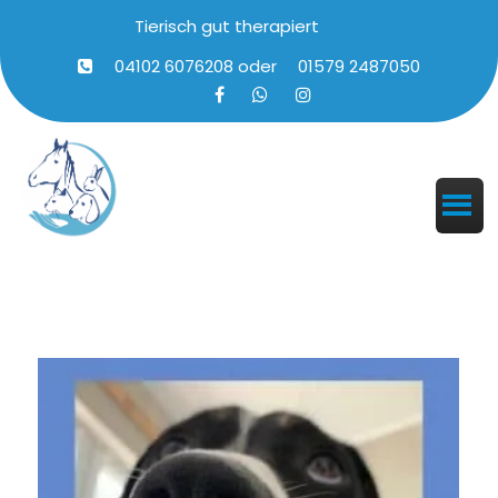
Tierisch gut therapiert
04102 6076208
oder
01579 2487050