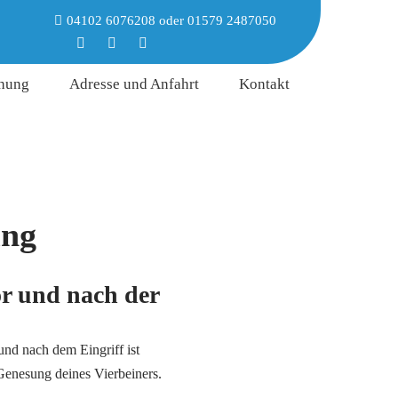
04102 6076208
oder
01579 2487050
hung
Adresse und Anfahrt
Kontakt
ung
or und nach der
und nach dem Eingriff ist
 Genesung deines Vierbeiners.