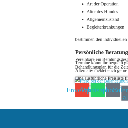
Art der Operation
Alter des Hundes
Allgemeinzustand
Begleiterkrankungen
bestimmen den individuellen
Persönliche Beratun
Vereinbare ein Beratungsgesp
Termine könnt ihr bequem gle
Behandlungsplan für die Zeit
Alternativ meldet euch gerne 
Eine ausführliche Preisliste fi
Envelope
Whatsapp
Phone
Calen
al