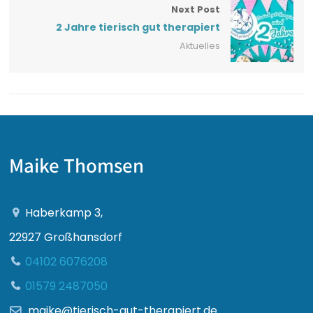
Next Post
2 Jahre tierisch gut therapiert
Aktuelles
Maike Thomsen
Haberkamp 3,
22927 Großhansdorf
04102 6076208
01579 2487050
maike@tierisch-gut-therapiert.de